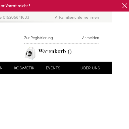
Vorrat reicht !
ne 015205841603
✔ Familienunternehmen
Zur Registrierung
Anmelden
Warenkorb
EN
KOSMETIK
EVENTS
ÜBER UNS