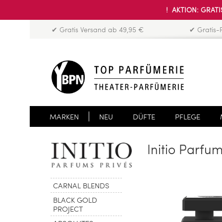
! AKTION: GRATIS
✔ Gratis Versand ab 49,95 €
✔ Gratis-
MARKEN
NEU
DÜFTE
PFLEGE
Initio Parfum
CARNAL BLENDS
BLACK GOLD
PROJECT