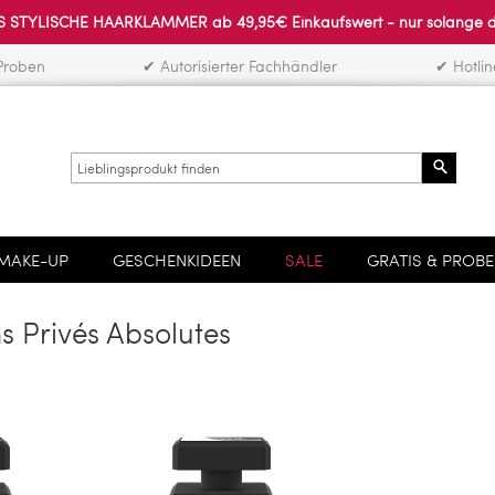
 STYLISCHE HAARKLAMMER ab 49,95€ Einkaufswert - nur solange der 
Proben
✔ Autorisierter Fachhändler
✔ Hotli
Search
MAKE-UP
GESCHENKIDEEN
SALE
GRATIS & PROB
s Privés Absolutes