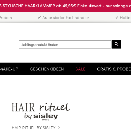
 STYLISCHE HAARKLAMMER ab 49,95€ Einkaufswert - nur solange der 
Proben
✔ Autorisierter Fachhändler
✔ Hotli
Search
MAKE-UP
GESCHENKIDEEN
SALE
GRATIS & PROB
HAIR RITUEL BY SISLEY