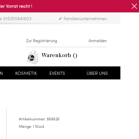
Vorrat reicht !
ne 015205841603
✔ Familienunternehmen
Zur Registrierung
Anmelden
Warenkorb
EN
KOSMETIK
EVENTS
ÜBER UNS
Artikelnummer:
868626
Menge:
1 Stück