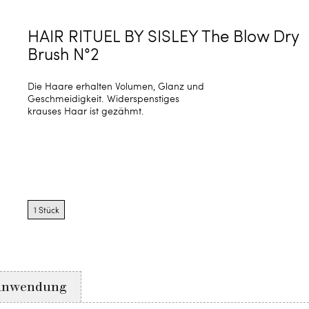
HAIR RITUEL BY SISLEY The Blow Dry
Brush N°2
Die Haare erhalten Volumen, Glanz und
Geschmeidigkeit. Widerspenstiges
krauses Haar ist gezähmt.
Product
options
1 Stück
for
1
Stück
Anwendung