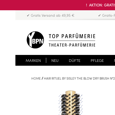
! AKTION: GRATIS
✔ Gratis Versand ab 49,95 €
✔ Gratis-
MARKEN
NEU
DÜFTE
PFLEGE
HOME
HAIR RITUEL BY SISLEY THE BLOW DRY BRUSH N°2