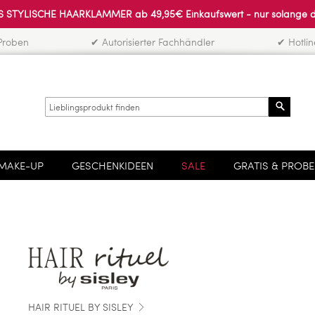
 STYLISCHE HAARKLAMMER ab 49,95€ Einkaufswert - nur solange der 
Proben
✔ Autorisierter Fachhändler
✔ Hotli
Search
MAKE-UP
GESCHENKIDEEN
SALE
GRATIS & PROB
HAIR RITUEL BY SISLEY