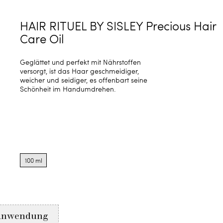
HAIR RITUEL BY SISLEY Precious Hair
Care Oil
Geglättet und perfekt mit Nährstoffen
versorgt, ist das Haar geschmeidiger,
weicher und seidiger, es offenbart seine
Schönheit im Handumdrehen.
Product
options
100 ml
for
100
ml
Anwendung