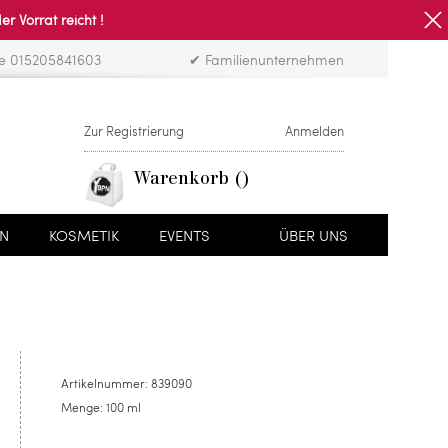
Vorrat reicht !
ne 015205841603
✔ Familienunternehmen
Zur Registrierung
Anmelden
Warenkorb
EN
KOSMETIK
EVENTS
ÜBER UNS
Artikelnummer:
839090
Menge:
100 ml