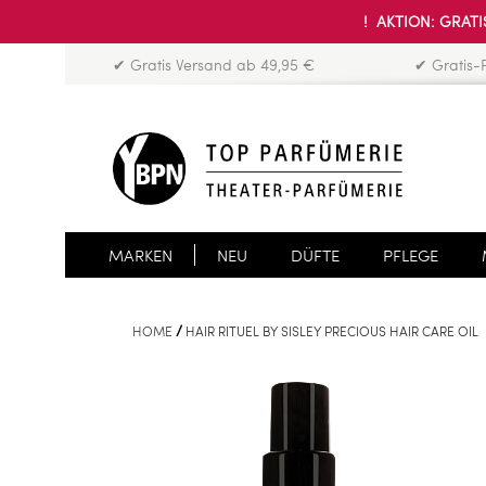
! AKTION: GRATIS
✔ Gratis Versand ab 49,95 €
✔ Gratis-
MARKEN
NEU
DÜFTE
PFLEGE
HOME
HAIR RITUEL BY SISLEY PRECIOUS HAIR CARE OIL