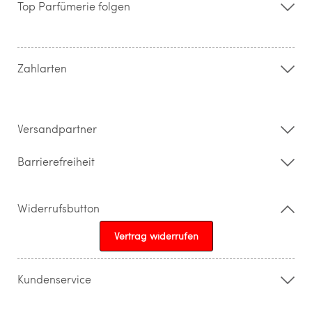
Top Parfümerie folgen
Kontakt
Hilfe & FAQ
AGB
Zahlung & Versand
Zahlarten
Widerrufsrecht & Rückgabebedingungen
Datenschutz
Impressum
Barrierefreiheitserklärung
Versandpartner
Barrierefreiheit
Widerrufsbutton
Vertrag widerrufen
Kundenservice
015205841603
info@topparfuemerie.de