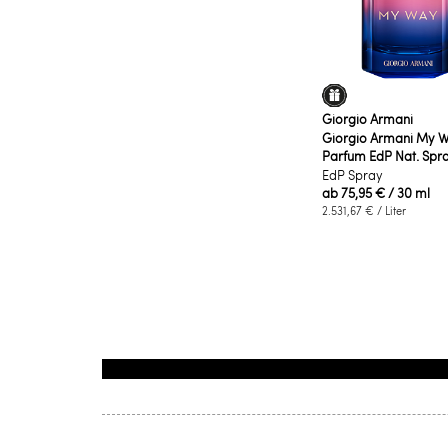
Giorgio Armani
Giorgio Armani My W
Parfum EdP Nat. Spr
EdP Spray
ab
75,95 €
/ 30 ml
2.531,67 €
/ Liter