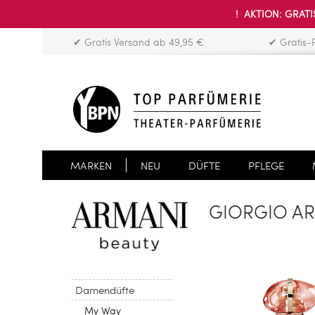
! AKTION: GRATIS
✔ Gratis Versand ab 49,95 €
✔ Gratis-
MARKEN
NEU
DÜFTE
PFLEGE
GIORGIO A
Damendüfte
My Way