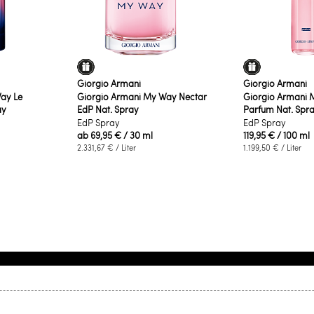
Giorgio Armani
Giorgio Armani
ay Le
Giorgio Armani My Way Nectar
Giorgio Armani 
ay
EdP Nat. Spray
Parfum Nat. Spray
EdP Spray
EdP Spray
ab
69,95 €
/ 30 ml
119,95 €
/ 100 ml
2.331,67 €
/ Liter
1.199,50 €
/ Liter