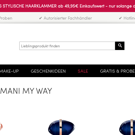
 STYLISCHE HAARKLAMMER ab 49,95€ Einkaufswert - nur solange der 
Proben
✔ Autorisierter Fachhändler
✔ Hotli
Search
MAKE-UP
GESCHENKIDEEN
SALE
GRATIS & PROB
RMANI MY WAY