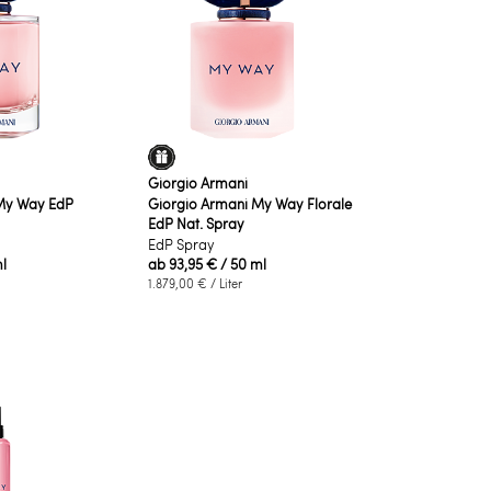
Giorgio Armani
My Way EdP
Giorgio Armani My Way Florale
EdP Nat. Spray
EdP Spray
l
ab
93,95 €
/ 50 ml
1.879,00 €
/ Liter