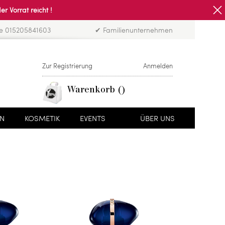
Vorrat reicht !
ne 015205841603
✔ Familienunternehmen
Zur Registrierung
Anmelden
Warenkorb
EN
KOSMETIK
EVENTS
ÜBER UNS