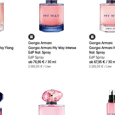
Giorgio Armani
Giorgio Armani
ay Ylang
Giorgio Armani My Way Intense
Giorgio Armani 
EdP Nat. Spray
Nat. Spray
EdP Spray
EdP Spray
ab
76,95 €
/ 30 ml
ab
67,95 €
/ 30 m
2.565,00 €
/ Liter
2.265,00 €
/ Liter