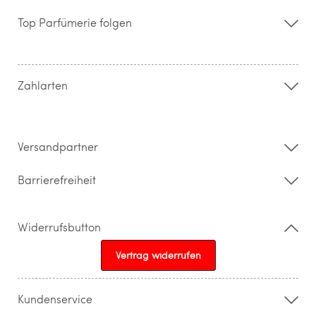
Über uns
Storefinder
Top Parfümerie folgen
Kontakt
Hilfe & FAQ
AGB
Zahlung & Versand
Zahlarten
Widerrufsrecht & Rückgabebedingungen
Datenschutz
Impressum
Barrierefreiheitserklärung
Versandpartner
Barrierefreiheit
Widerrufsbutton
Vertrag widerrufen
Kundenservice