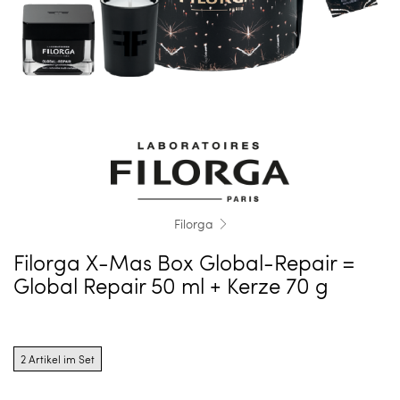
Filorga
Filorga X-Mas Box Global-Repair =
Global Repair 50 ml + Kerze 70 g
Product
options
2 Artikel im Set
for
2
Artikel