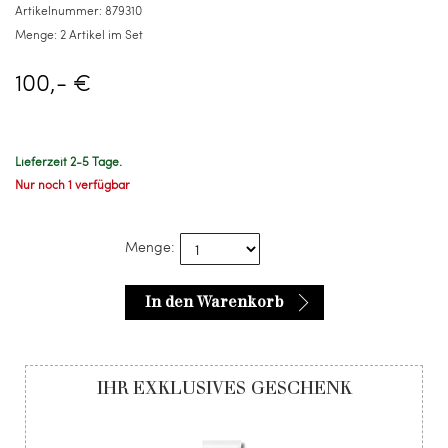
Artikelnummer:
879310
im
Menge:
2 Artikel im Set
Set
100,- €
Lieferzeit 2-5 Tage.
Nur noch 1 verfügbar
Menge:
In den Warenkorb
IHR EXKLUSIVES GESCHENK