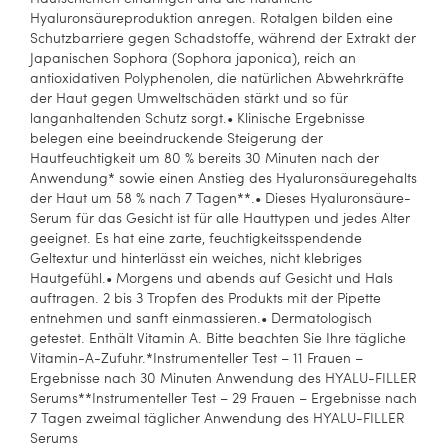
Hyaluronsäureproduktion anregen. Rotalgen bilden eine
Schutzbarriere gegen Schadstoffe, während der Extrakt der
Japanischen Sophora (Sophora japonica), reich an
antioxidativen Polyphenolen, die natürlichen Abwehrkräfte
der Haut gegen Umweltschäden stärkt und so für
langanhaltenden Schutz sorgt.• Klinische Ergebnisse
belegen eine beeindruckende Steigerung der
Hautfeuchtigkeit um 80 % bereits 30 Minuten nach der
Anwendung* sowie einen Anstieg des Hyaluronsäuregehalts
der Haut um 58 % nach 7 Tagen**.• Dieses Hyaluronsäure-
Serum für das Gesicht ist für alle Hauttypen und jedes Alter
geeignet. Es hat eine zarte, feuchtigkeitsspendende
Geltextur und hinterlässt ein weiches, nicht klebriges
Hautgefühl.• Morgens und abends auf Gesicht und Hals
auftragen. 2 bis 3 Tropfen des Produkts mit der Pipette
entnehmen und sanft einmassieren.• Dermatologisch
getestet. Enthält Vitamin A. Bitte beachten Sie Ihre tägliche
Vitamin-A-Zufuhr.*Instrumenteller Test – 11 Frauen –
Ergebnisse nach 30 Minuten Anwendung des HYALU-FILLER
Serums**Instrumenteller Test – 29 Frauen – Ergebnisse nach
7 Tagen zweimal täglicher Anwendung des HYALU-FILLER
Serums