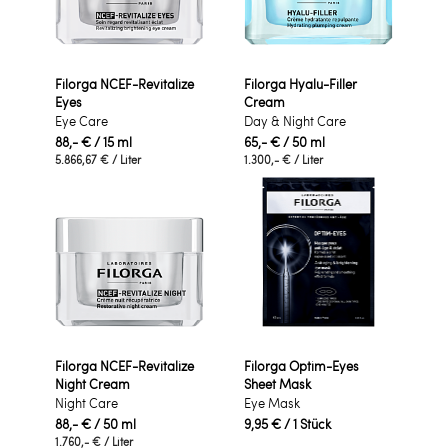
Filorga NCEF-Revitalize
Filorga Hyalu-Filler
Eyes
Cream
Eye Care
Day & Night Care
88,- €
/ 15 ml
65,- €
/ 50 ml
5.866,67 €
/ Liter
1.300,- €
/ Liter
Filorga NCEF-Revitalize
Filorga Optim-Eyes
Night Cream
Sheet Mask
Night Care
Eye Mask
88,- €
/ 50 ml
9,95 €
/ 1 Stück
1.760,- €
/ Liter