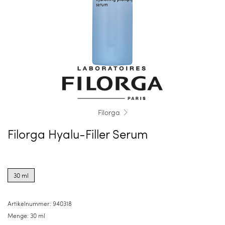
Filorga
Filorga Hyalu-Filler Serum
Product
options
30 ml
for
30
ml
Artikelnummer:
940318
Menge:
30 ml