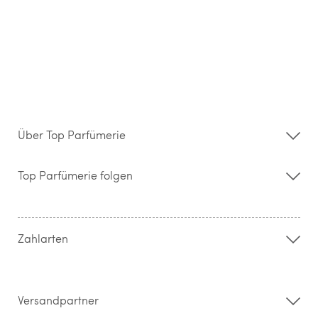
Über Top Parfümerie
Über uns
Storefinder
Top Parfümerie folgen
Kontakt
Hilfe & FAQ
AGB
Zahlung & Versand
Zahlarten
Widerrufsrecht & Rückgabebedingungen
Datenschutz
Impressum
Barrierefreiheitserklärung
Versandpartner