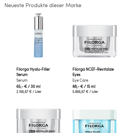
Neueste Produkte dieser Marke
Filorga Hyalu-Filler
Filorga NCEF-Revitalize
Serum
Eyes
Serum
Eye Care
65,- €
/ 30 ml
88,- €
/ 15 ml
2.166,67 €
/ Liter
5.866,67 €
/ Liter