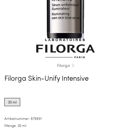
Filorga
Filorga Skin-Unify Intensive
Product
options
30 ml
for
30
ml
Artikelnummer:
878891
Menge:
30 ml