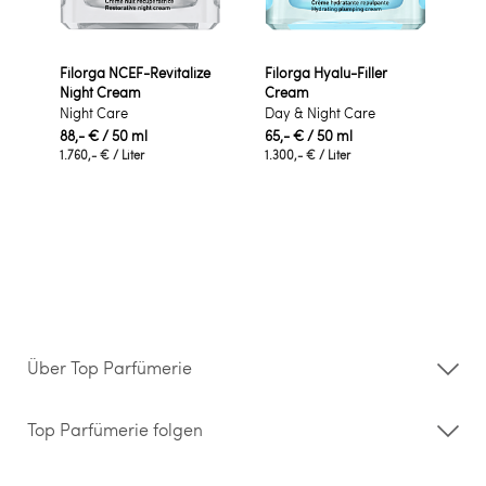
Filorga NCEF-Revitalize
Filorga Hyalu-Filler
Night Cream
Cream
Night Care
Day & Night Care
88,- €
/ 50 ml
65,- €
/ 50 ml
1.760,- €
/ Liter
1.300,- €
/ Liter
Über Top Parfümerie
Über uns
Storefinder
Top Parfümerie folgen
Kontakt
Hilfe & FAQ
AGB