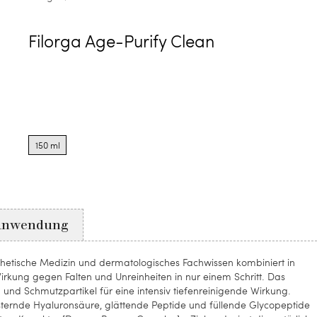
Filorga Age-Purify Clean
Product
options
150 ml
for
150
ml
Anwendung
thetische Medizin und dermatologisches Fachwissen kombiniert in
irkung gegen Falten und Unreinheiten in nur einem Schritt. Das
und Schmutzpartikel für eine intensiv tiefenreinigende Wirkung.
sternde Hyaluronsäure, glättende Peptide und füllende Glycopeptide