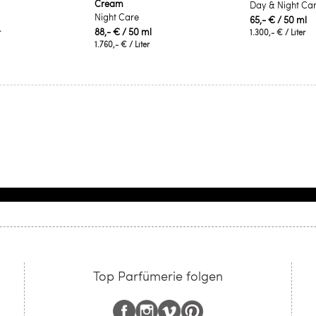
Cream
Day & Night Ca
Night Care
65,- €
/ 50 ml
88,- €
/ 50 ml
r
1.300,- €
/ Liter
1.760,- €
/ Liter
Top Parfümerie folgen