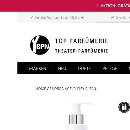
! AKTION: GRATIS
✔ Gratis Versand ab 49,95 €
✔ Gratis-
MARKEN
NEU
DÜFTE
PFLEGE
HOME
FILORGA AGE-PURIFY CLEAN