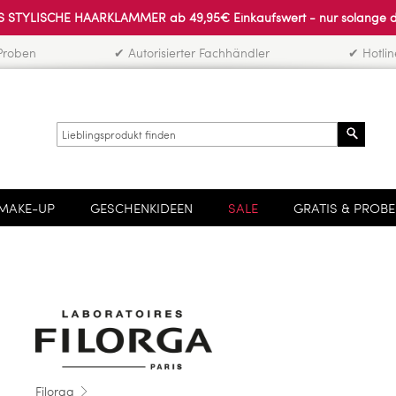
 STYLISCHE HAARKLAMMER ab 49,95€ Einkaufswert - nur solange der 
Proben
✔ Autorisierter Fachhändler
✔ Hotli
Search
MAKE-UP
GESCHENKIDEEN
SALE
GRATIS & PROB
Filorga