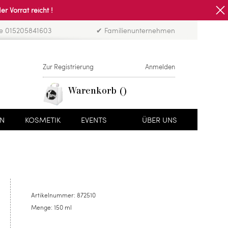
Vorrat reicht !
ne 015205841603
✔ Familienunternehmen
Zur Registrierung
Anmelden
Warenkorb
EN
KOSMETIK
EVENTS
ÜBER UNS
Artikelnummer:
872510
Menge:
150 ml