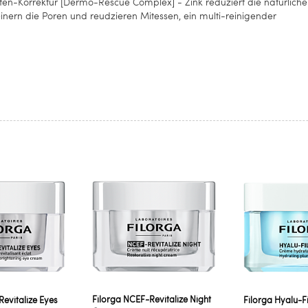
iten-Korrektur [Dermo-Rescue Complex] - Zink reduziert die natürliche
inern die Poren und reudzieren Mitessen, ein multi-reinigender
Filorga NCEF-Revitalize Night
evitalize Eyes
Filorga Hyalu-F