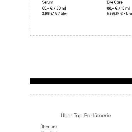
Serum
Eye Care
65,- €
/ 30 ml
88,- €
/ 15 ml
2.166,67 €
/ Liter
5.866,67 €
/ Lite
Über Top Parfümerie
Über uns