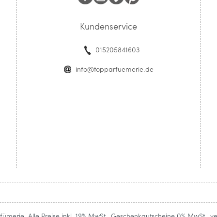
Kundenservice
015205841603
info@topparfuemerie.de
ümerie. Alle Preise inkl. 19% MwSt., Geschenkgutscheine 0% MwSt., v