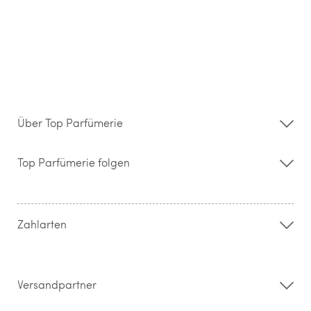
Über Top Parfümerie
Über uns
Storefinder
Top Parfümerie folgen
Kontakt
Hilfe & FAQ
AGB
Zahlung & Versand
Zahlarten
Widerrufsrecht & Rückgabebedingungen
Datenschutz
Impressum
Barrierefreiheitserklärung
Versandpartner