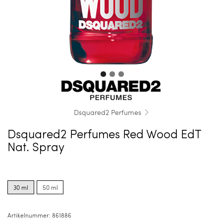
Dsquared2 Perfumes
Dsquared2 Perfumes Red Wood EdT
Nat. Spray
Product
Product
options
options
30 ml
50 ml
for
for
30
50
ml
ml
Artikelnummer:
861886