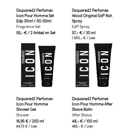
Dsquared2 Perfumes
Dsquared2 Perfumes
Icon Pour Homme Set
Wood Original EdP Nat.
Edp 30ml + SG 50ml
Spray
Fragrance Set
EdP Spray
55,- €
/ 2 Artikel im Set
57,- €
/ 30 ml
1.900,- €
/ Liter
Dsquared2 Perfumes
Dsquared2 Perfumes
Icon Pour Homme
Icon Pour Homme After
Shower Gel
Shave Balm
Shower
After Shave
16,95 €
/ 200 ml
48,- €
/ 100 ml
84,75 €
/ Liter
480,- €
/ Liter