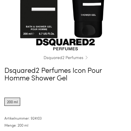
Dsquared2 Perfumes
Dsquared2 Perfumes Icon Pour
Homme Shower Gel
Product
options
200 ml
for
200
ml
Artikelnummer:
924103
Menge:
200 ml