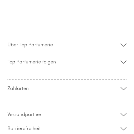
Über Top Parfümerie
Über uns
Storefinder
Top Parfümerie folgen
Kontakt
Hilfe & FAQ
AGB
Zahlung & Versand
Zahlarten
Widerrufsrecht & Rückgabebedingungen
Datenschutz
Impressum
Barrierefreiheitserklärung
Versandpartner
Barrierefreiheit