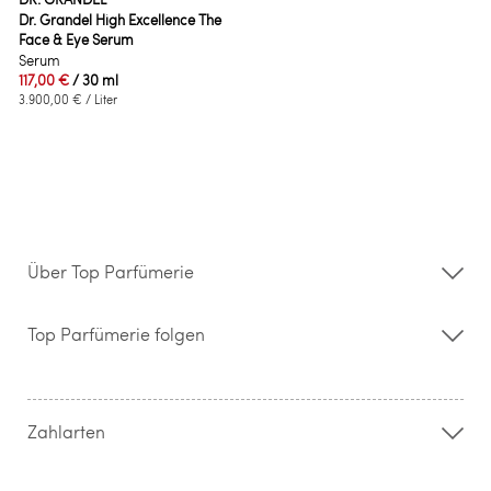
Dr. Grandel High Excellence The
Face & Eye Serum
Serum
117,00 €
/ 30 ml
3.900,00 €
/ Liter
Über Top Parfümerie
Über uns
Storefinder
Top Parfümerie folgen
Kontakt
Hilfe & FAQ
AGB
Zahlung & Versand
Zahlarten
Widerrufsrecht & Rückgabebedingungen
Datenschutz
Impressum