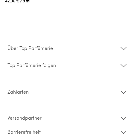
42,00 €
/ 9 ml
Über Top Parfümerie
Über uns
Storefinder
Top Parfümerie folgen
Kontakt
Hilfe & FAQ
AGB
Zahlung & Versand
Zahlarten
Widerrufsrecht & Rückgabebedingungen
Datenschutz
Impressum
Barrierefreiheitserklärung
Versandpartner
Barrierefreiheit