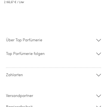
2.166,67 €
/ Liter
Über Top Parfümerie
Über uns
Storefinder
Top Parfümerie folgen
Kontakt
Hilfe & FAQ
AGB
Zahlung & Versand
Zahlarten
Widerrufsrecht & Rückgabebedingungen
Datenschutz
Impressum
Barrierefreiheitserklärung
Versandpartner
Barrierefreiheit