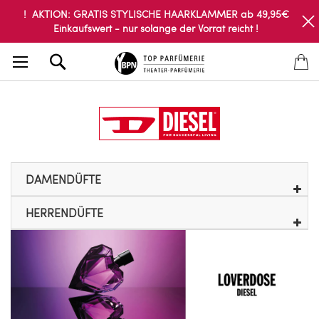
! AKTION: GRATIS STYLISCHE HAARKLAMMER ab 49,95€
Einkaufswert - nur solange der Vorrat reicht !
Search
DAMENDÜFTE
HERRENDÜFTE