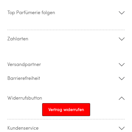
Über uns
Storefinder
Top Parfümerie folgen
Kontakt
Hilfe & FAQ
AGB
Zahlung & Versand
Zahlarten
Widerrufsrecht & Rückgabebedingungen
Datenschutz
Impressum
Barrierefreiheitserklärung
Versandpartner
Barrierefreiheit
Widerrufsbutton
Vertrag widerrufen
Kundenservice