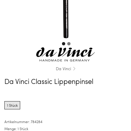
Da Vinci
Da Vinci Classic Lippenpinsel
Product
options
1 Stück
for
1
Stück
Artikelnummer:
784284
Menge:
1 Stück