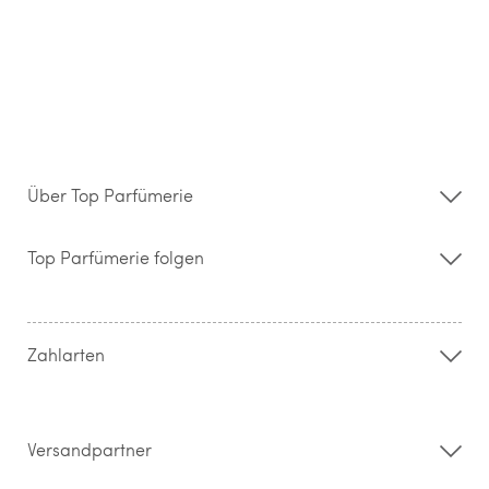
Über Top Parfümerie
Über uns
Storefinder
Top Parfümerie folgen
Kontakt
Hilfe & FAQ
AGB
Zahlung & Versand
Zahlarten
Widerrufsrecht & Rückgabebedingungen
Datenschutz
Impressum
Barrierefreiheitserklärung
Versandpartner