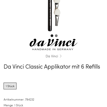
Da Vinci
Da Vinci Classic Applikator mit 6 Refills
Product
options
1 Stück
for
1
Stück
Artikelnummer:
784232
Menge:
1 Stück