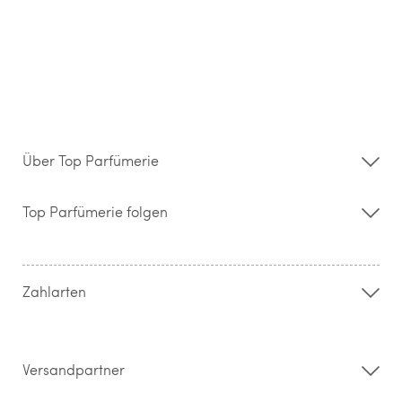
Über Top Parfümerie
Über uns
Storefinder
Top Parfümerie folgen
Kontakt
Hilfe & FAQ
AGB
Zahlung & Versand
Zahlarten
Widerrufsrecht & Rückgabebedingungen
Datenschutz
Impressum
Barrierefreiheitserklärung
Versandpartner