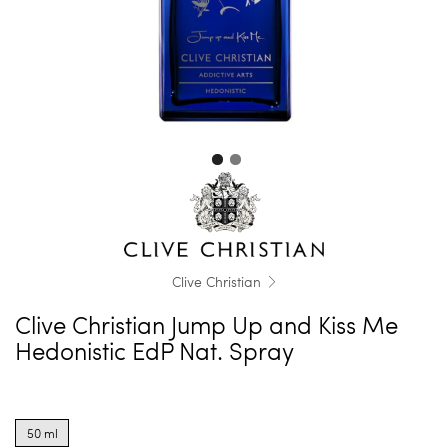
Clive Christian
Clive Christian Jump Up and Kiss Me
Hedonistic EdP Nat. Spray
Product
options
50 ml
for