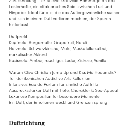
Zurückhaltung – er ist eine kraftvolle Hommage an das
Lasterhafte, ein olfaktorisches Spiel zwischen Lust und
Hingabe. Ideal für alle, die das Außergewöhnliche suchen
und sich in einem Duft verlieren möchten, der Spuren
hinterlässt.
Duftprofil:
Kopfnote: Bergamotte, Grapefruit, Neroli
Herznote: Schwarzkirsche, Mate, Muskatellersalbei,
narkotischer Akkord
Basisnote: Amber, rauchiges Leder, Zistrose, Vanille
Warum Clive Christian Jump Up and Kiss Me Hedonistic?
Teil der ikonischen Addictive Arts Kollektion
Intensives Eau de Parfum für sinnliche Auftritte
Ausdrucksstarker Duft mit Tiefe, Charakter & Sex-Appeal
Luxuriöse Komposition für besondere Momente
Ein Duft, der Emotionen weckt und Grenzen sprengt
Duftrichtung