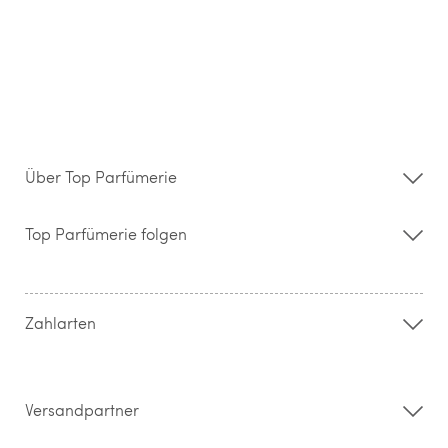
Über Top Parfümerie
Über uns
Storefinder
Top Parfümerie folgen
Kontakt
Hilfe & FAQ
AGB
Zahlung & Versand
Zahlarten
Widerrufsrecht & Rückgabebedingungen
Datenschutz
Impressum
Barrierefreiheitserklärung
Versandpartner