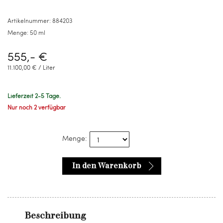
50
ml
Artikelnummer:
884203
Menge:
50 ml
555,- €
11.100,00 € / Liter
Lieferzeit 2-5 Tage.
Nur noch 2 verfügbar
Menge:
In den Warenkorb
Beschreibung