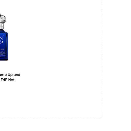
 Jump Up and
 EdP Nat.