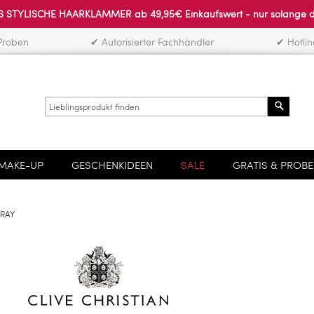
 STYLISCHE HAARKLAMMER ab 49,95€ Einkaufswert - nur solange der 
Proben
✔ Autorisierter Fachhändler
✔ Hotli
Search
MAKE-UP
GESCHENKIDEEN
SALE
GRATIS & PROB
PRAY