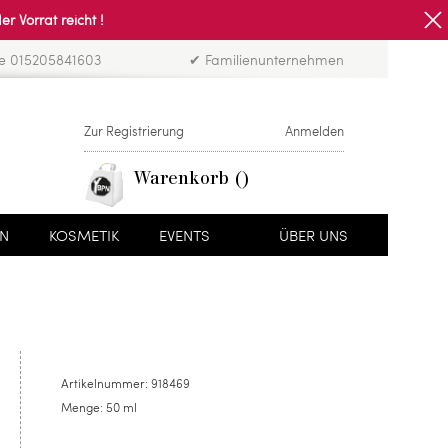
Vorrat reicht !
ne 015205841603
✔ Familienunternehmen
Zur Registrierung
Anmelden
Warenkorb
EN
KOSMETIK
EVENTS
ÜBER UNS
Artikelnummer:
918469
Menge:
50 ml