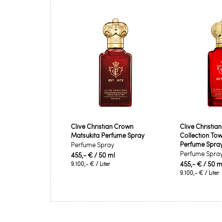
Clive Christian Crown
Clive Christia
Matsukita Perfume Spray
Collection To
Perfume Spra
Perfume Spray
Perfume Spra
455,- €
/ 50 ml
455,- €
/ 50 m
9.100,- €
/ Liter
9.100,- €
/ Liter