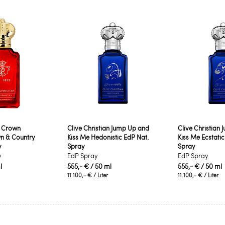
n Crown
Clive Christian Jump Up and
Clive Christian
wn & Country
Kiss Me Hedonistic EdP Nat.
Kiss Me Ecstatic
y
Spray
Spray
y
EdP Spray
EdP Spray
l
555,- €
/ 50 ml
555,- €
/ 50 ml
11.100,- €
/ Liter
11.100,- €
/ Liter