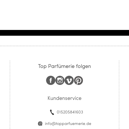
Top Parfümerie folgen
Kundenservice
015205841603
info@topparfuemerie.de