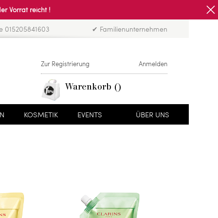
Vorrat reicht !
ne 015205841603
✔ Familienunternehmen
Zur Registrierung
Anmelden
Warenkorb
EN
KOSMETIK
EVENTS
ÜBER UNS