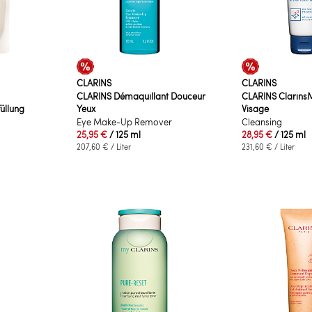
CLARINS
CLARINS
CLARINS Démaquillant Douceur
CLARINS Clarins
üllung
Yeux
Visage
Eye Make-Up Remover
Cleansing
25,95 €
/ 125 ml
28,95 €
/ 125 ml
207,60 €
/ Liter
231,60 €
/ Liter