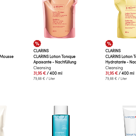
CLARINS
CLARINS
 Mousse
CLARINS Lotion Tonique
CLARINS Lotion T
Apaisante - Nachfüllung
Hydratante - Nac
Cleansing
Cleansing
31,95 €
/ 400 ml
31,95 €
/ 400 ml
79,88 €
/ Liter
79,88 €
/ Liter