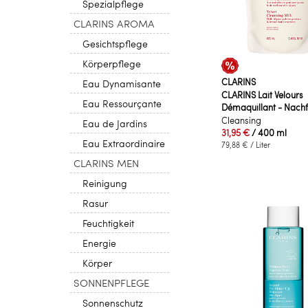
Spezialpflege
CLARINS AROMA
Gesichtspflege
Körperpflege
CLARINS
Eau Dynamisante
CLARINS Lait Velours
Eau Ressourçante
Démaquillant - Nachf
Cleansing
Eau de Jardins
31,95 €
/ 400 ml
Eau Extraordinaire
79,88 €
/ Liter
CLARINS MEN
Reinigung
Rasur
Feuchtigkeit
Energie
Körper
SONNENPFLEGE
Sonnenschutz