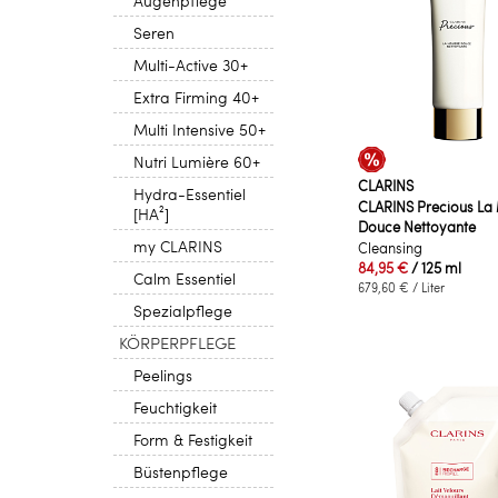
Seren
Multi-Active 30+
Extra Firming 40+
Multi Intensive 50+
Nutri Lumière 60+
CLARINS
Hydra-Essentiel
CLARINS Precious La
[HA²]
Douce Nettoyante
my CLARINS
Cleansing
84,95 €
/ 125 ml
Calm Essentiel
679,60 €
/ Liter
Spezialpflege
KÖRPERPFLEGE
Peelings
Feuchtigkeit
Form & Festigkeit
Büstenpflege