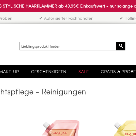
 STYLISCHE HAARKLAMMER ab 49,95€ Einkaufswert - nur solange der 
Proben
✔ Autorisierter Fachhändler
✔ Hotli
Search
MAKE-UP
GESCHENKIDEEN
SALE
GRATIS & PROB
chtspflege - Reinigungen