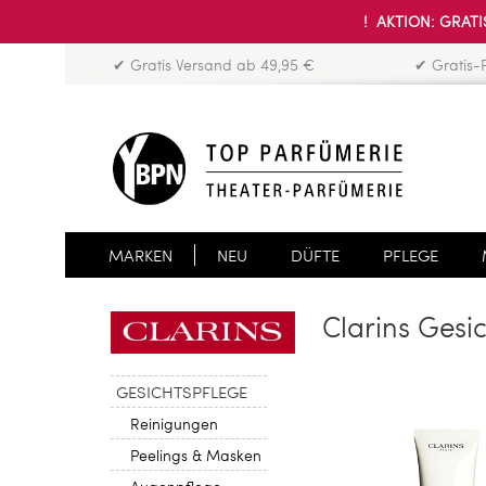
! AKTION: GRATIS
✔ Gratis Versand ab 49,95 €
✔ Gratis-
MARKEN
NEU
DÜFTE
PFLEGE
Clarins Gesi
GESICHTSPFLEGE
Reinigungen
Peelings & Masken
Augenpflege