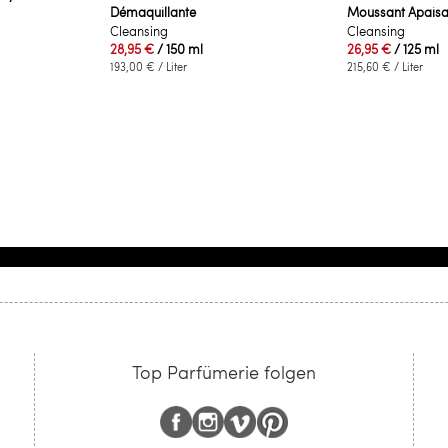
Démaquillante
Moussant Apaisa
Cleansing
Cleansing
28,95 €
/ 150 ml
26,95 €
/ 125 ml
193,00 €
/ Liter
215,60 €
/ Liter
e Seite
Top Parfümerie folgen