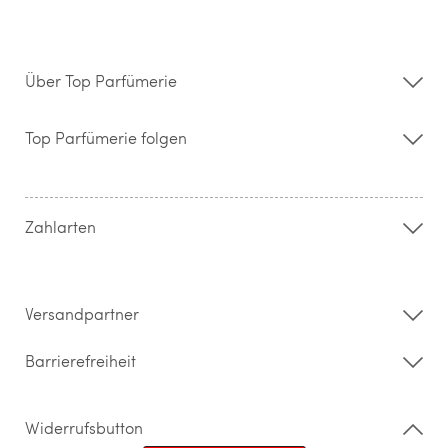
Über Top Parfümerie
Über uns
Storefinder
Top Parfümerie folgen
Kontakt
Hilfe & FAQ
AGB
Zahlung & Versand
Zahlarten
Widerrufsrecht & Rückgabebedingungen
Datenschutz
Impressum
Barrierefreiheitserklärung
Versandpartner
Barrierefreiheit
Widerrufsbutton