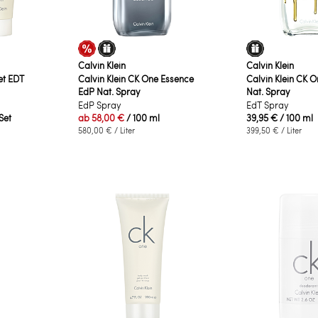
Calvin Klein
Calvin Klein
et EDT
Calvin Klein CK One Essence
Calvin Klein CK 
EdP Nat. Spray
Nat. Spray
EdP Spray
EdT Spray
 Set
ab
58,00 €
/ 100 ml
39,95 €
/ 100 ml
580,00 €
/ Liter
399,50 €
/ Liter