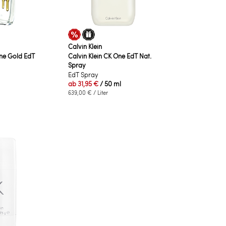
Calvin Klein
One Gold EdT
Calvin Klein CK One EdT Nat.
Spray
EdT Spray
ab
31,95 €
/ 50 ml
639,00 €
/ Liter