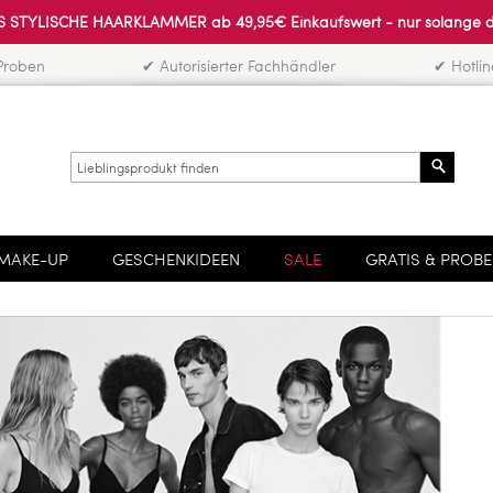
 STYLISCHE HAARKLAMMER ab 49,95€ Einkaufswert - nur solange der 
Proben
✔ Autorisierter Fachhändler
✔ Hotli
Search
MAKE-UP
GESCHENKIDEEN
SALE
GRATIS & PROB