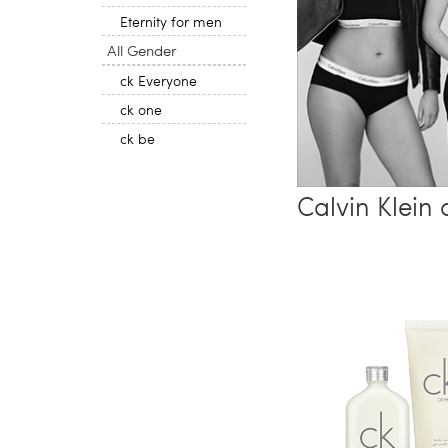
Eternity for men
All Gender
ck Everyone
ck one
ck be
Calvin Klein 