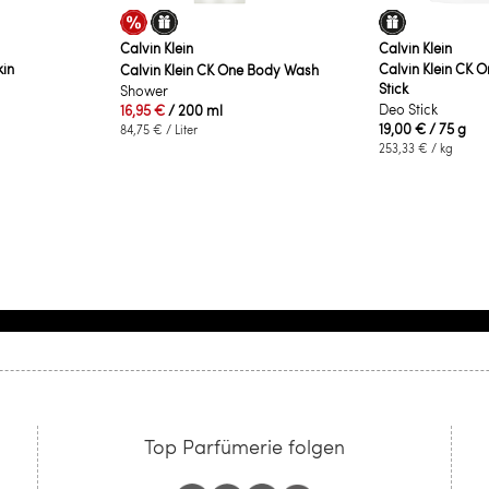
Calvin Klein
Calvin Klein
kin
Calvin Klein CK 
Calvin Klein CK One Body Wash
Stick
Shower
Deo Stick
16,95 €
/ 200 ml
19,00 €
/ 75 g
84,75 €
/ Liter
253,33 €
/ kg
Top Parfümerie folgen