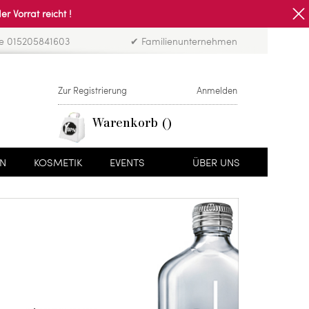
Vorrat reicht !
ne 015205841603
✔ Familienunternehmen
Zur Registrierung
Anmelden
Warenkorb
EN
KOSMETIK
EVENTS
ÜBER UNS