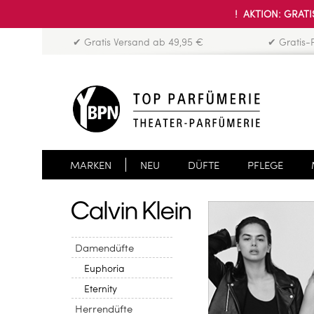
! AKTION: GRATIS
✔ Gratis Versand ab 49,95 €
✔ Gratis-
MARKEN
NEU
DÜFTE
PFLEGE
Damendüfte
Euphoria
Eternity
Herrendüfte