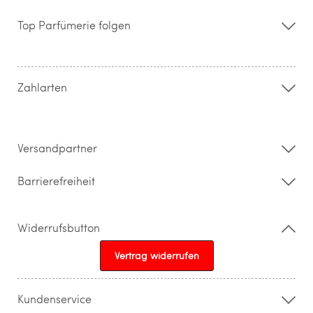
Über uns
Storefinder
Top Parfümerie folgen
Kontakt
Hilfe & FAQ
AGB
Zahlung & Versand
Zahlarten
Widerrufsrecht & Rückgabebedingungen
Datenschutz
Impressum
Barrierefreiheitserklärung
Versandpartner
Barrierefreiheit
Widerrufsbutton
Vertrag widerrufen
Kundenservice