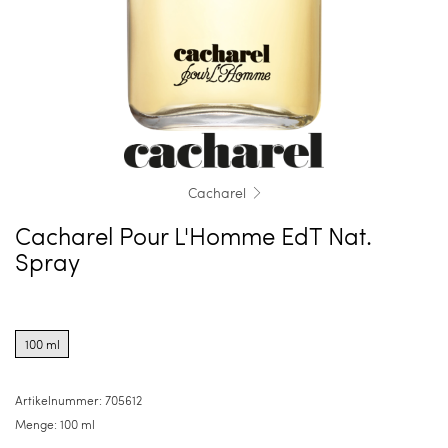
Cacharel
Cacharel Pour L'Homme EdT Nat.
Spray
Product
options
100 ml
for
100
ml
Artikelnummer:
705612
Menge:
100 ml