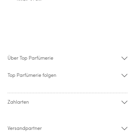
Über Top Parfümerie
Über uns
Storefinder
Top Parfümerie folgen
Kontakt
Hilfe & FAQ
AGB
Zahlung & Versand
Zahlarten
Widerrufsrecht & Rückgabebedingungen
Datenschutz
Impressum
Barrierefreiheitserklärung
Versandpartner