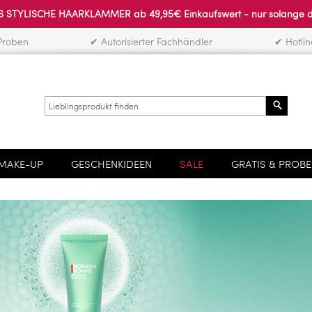
 STYLISCHE HAARKLAMMER ab 49,95€ Einkaufswert - nur solange der 
Proben
✔ Autorisierter Fachhändler
✔ Hotli
Search
MAKE-UP
GESCHENKIDEEN
SALE
GRATIS & PROB