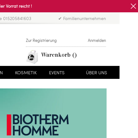
Vorrat reicht !
ne 015205841603
✔ Familienunternehmen
Zur Registrierung
Anmelden
Warenkorb
EN
KOSMETIK
EVENTS
ÜBER UNS