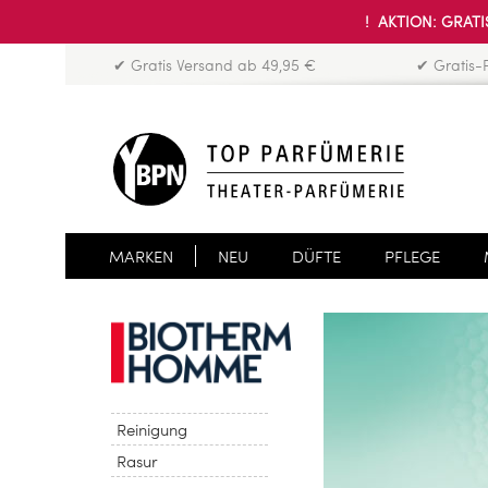
! AKTION: GRATIS
✔ Gratis Versand ab 49,95 €
✔ Gratis-
MARKEN
NEU
DÜFTE
PFLEGE
Reinigung
Rasur