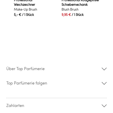
Weichzeichner
Schiebemechanik
Make-Up Brush
Blush Brush
5,- €
/ 1 Stück
9,95 €
/ 1 Stück
Über Top Parfümerie
Über uns
Storefinder
Top Parfümerie folgen
Kontakt
Hilfe & FAQ
AGB
Zahlung & Versand
Zahlarten
Widerrufsrecht & Rückgabebedingungen
Datenschutz