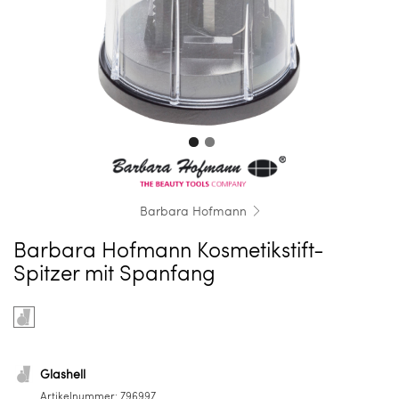
Barbara Hofmann
Barbara Hofmann Kosmetikstift-
Spitzer mit Spanfang
Farbe
Product
auswählen
options
for
Glashell
Glashell
Artikelnummer:
796997