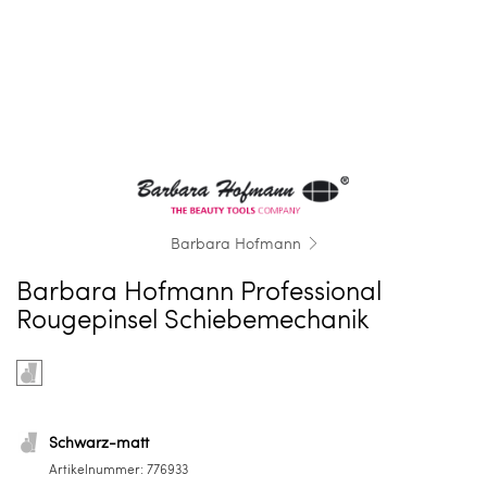
Barbara Hofmann
Barbara Hofmann Professional
Rougepinsel Schiebemechanik
Farbe
Product
auswählen
options
for
Schwarz-
Schwarz-matt
matt
Artikelnummer:
776933