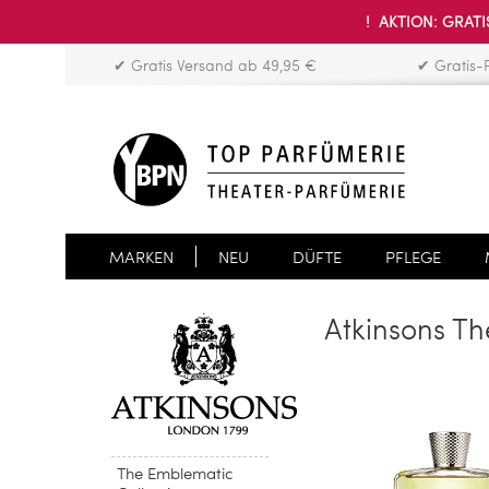
! AKTION: GRATIS
✔ Gratis Versand ab 49,95 €
✔ Gratis-
MARKEN
NEU
DÜFTE
PFLEGE
Atkinsons Th
The Emblematic