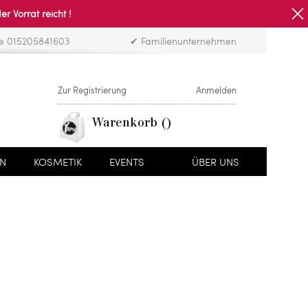
Vorrat reicht !
ne 015205841603
✔ Familienunternehmen
Zur Registrierung
Anmelden
Warenkorb
EN
KOSMETIK
EVENTS
ÜBER UNS