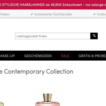
 STYLISCHE HAARKLAMMER ab 49,95€ Einkaufswert - nur solange der 
Proben
✔ Autorisierter Fachhändler
✔ Hotli
Search
MAKE-UP
GESCHENKIDEEN
SALE
GRATIS & PROB
e Contemporary Collection