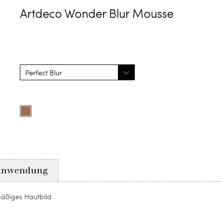
Artdeco Wonder Blur Mousse
Farbe
auswählen
Product
options
for
Perfect
Blur
Anwendung
äßiges Hautbild