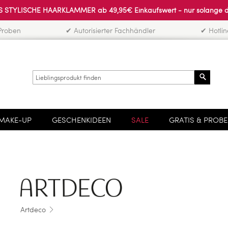
 STYLISCHE HAARKLAMMER ab 49,95€ Einkaufswert - nur solange der 
Proben
✔ Autorisierter Fachhändler
✔ Hotli
Search
MAKE-UP
GESCHENKIDEEN
SALE
GRATIS & PROB
Artdeco