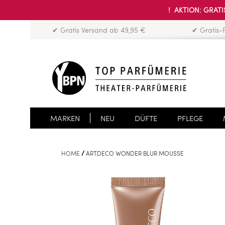
! AKTION: GRATIS
✔ Gratis Versand ab 49,95 €
✔ Gratis-
MARKEN
NEU
DÜFTE
PFLEGE
HOME
ARTDECO WONDER BLUR MOUSSE