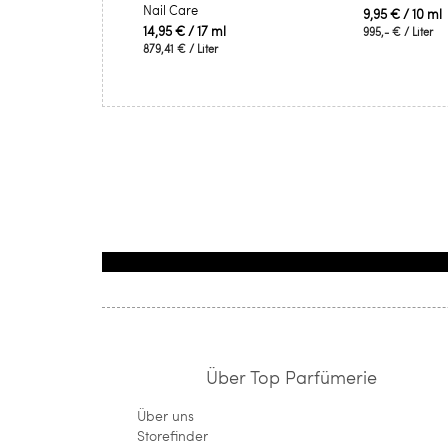
Nail Care
9,95 €
/ 10 ml
14,95 €
/ 17 ml
995,- €
/ Liter
879,41 €
/ Liter
Über Top Parfümerie
Über uns
Storefinder