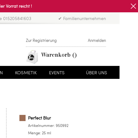
Vorrat reicht !
ne 015205841603
✔ Familienunternehmen
Zur Registrierung
Anmelden
Warenkorb
EN
KOSMETIK
EVENTS
ÜBER UNS
Perfect Blur
Artikelnummer:
950992
Menge:
25 ml