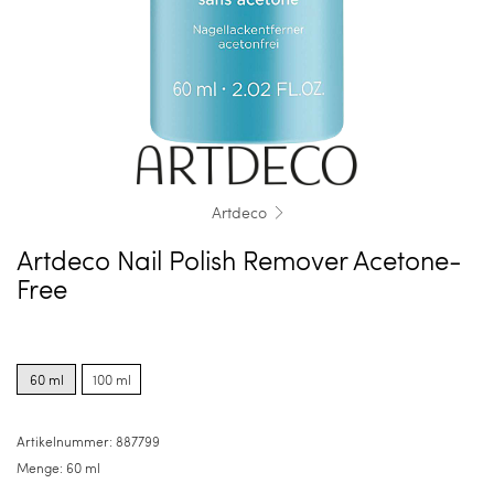
Artdeco
Artdeco Nail Polish Remover Acetone-
Free
Product
Product
options
options
60 ml
100 ml
for
for
60
100
ml
ml
Artikelnummer:
887799
Menge:
60 ml