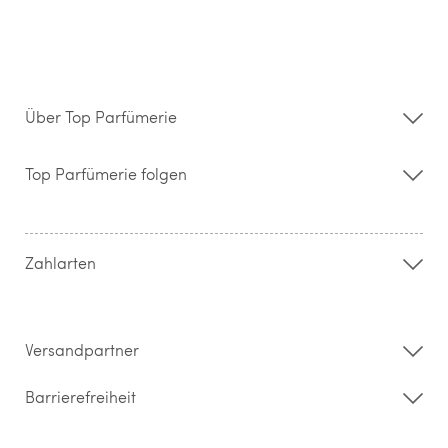
Über Top Parfümerie
Über uns
Storefinder
Top Parfümerie folgen
Kontakt
Hilfe & FAQ
AGB
Zahlung & Versand
Zahlarten
Widerrufsrecht & Rückgabebedingungen
Datenschutz
Impressum
Barrierefreiheitserklärung
Versandpartner
Barrierefreiheit