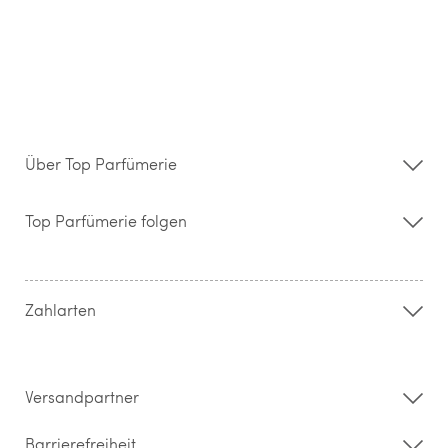
Über Top Parfümerie
Über uns
Storefinder
Top Parfümerie folgen
Kontakt
Hilfe & FAQ
AGB
Zahlung & Versand
Zahlarten
Widerrufsrecht & Rückgabebedingungen
Datenschutz
Impressum
Barrierefreiheitserklärung
Versandpartner
Barrierefreiheit