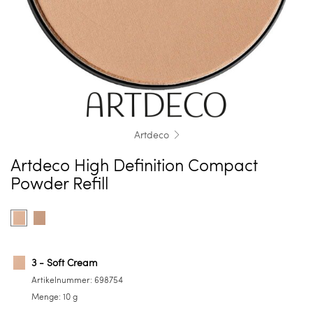
Artdeco
Artdeco High Definition Compact
Powder Refill
Farbe
Product
Product
auswählen
options
options
for
for
3
6
3 - Soft Cream
-
-
Artikelnummer:
698754
Soft
Soft
Menge:
10 g
Cream
Fawn