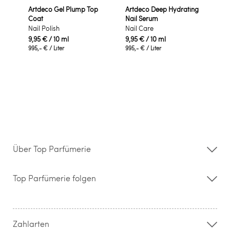
Artdeco Gel Plump Top
Artdeco Deep Hydrating
Coat
Nail Serum
Nail Polish
Nail Care
9,95 €
/ 10 ml
9,95 €
/ 10 ml
995,- €
/ Liter
995,- €
/ Liter
Über Top Parfümerie
Über uns
Storefinder
Top Parfümerie folgen
Kontakt
Hilfe & FAQ
AGB
Zahlung & Versand
Zahlarten
Widerrufsrecht & Rückgabebedingungen