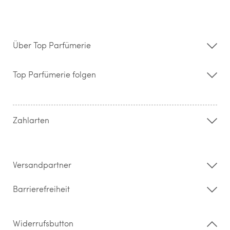
Über Top Parfümerie
Über uns
Storefinder
Top Parfümerie folgen
Kontakt
Hilfe & FAQ
AGB
Zahlung & Versand
Zahlarten
Widerrufsrecht & Rückgabebedingungen
Datenschutz
Impressum
Barrierefreiheitserklärung
Versandpartner
Barrierefreiheit
Widerrufsbutton