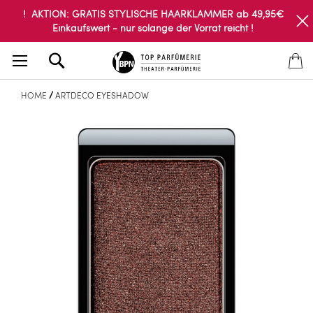
! AKTION: GRATIS STYLISCHE HAARKLAMMER ab 49,95€
Einkaufswert - nur solange der Vorrat reicht !
Search
HOME
ARTDECO EYESHADOW