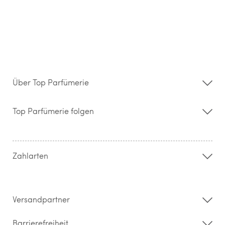
Über Top Parfümerie
Über uns
Storefinder
Top Parfümerie folgen
Kontakt
Hilfe & FAQ
AGB
Zahlung & Versand
Zahlarten
Widerrufsrecht & Rückgabebedingungen
Datenschutz
Impressum
Barrierefreiheitserklärung
Versandpartner
Barrierefreiheit