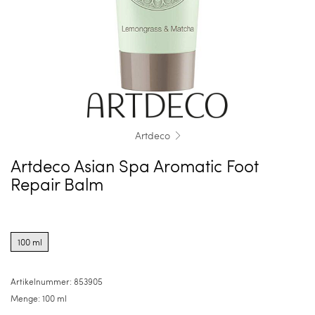
Artdeco
Artdeco Asian Spa Aromatic Foot
Repair Balm
Product
options
100 ml
for
100
ml
Artikelnummer:
853905
Menge:
100 ml