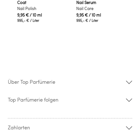
Coat
Nail Serum
Nail Polish
Nail Care
9,95 €
/ 10 ml
9,95 €
/ 10 ml
995,- €
/ Liter
995,- €
/ Liter
Über Top Parfümerie
Über uns
Storefinder
Top Parfümerie folgen
Kontakt
Hilfe & FAQ
AGB
Zahlung & Versand
Zahlarten
Widerrufsrecht & Rückgabebedingungen
Datenschutz