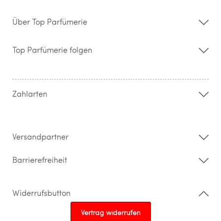
Über Top Parfümerie
Über uns
Storefinder
Top Parfümerie folgen
Kontakt
Hilfe & FAQ
AGB
Zahlung & Versand
Zahlarten
Widerrufsrecht & Rückgabebedingungen
Datenschutz
Impressum
Barrierefreiheitserklärung
Versandpartner
Barrierefreiheit
Widerrufsbutton
Vertrag widerrufen