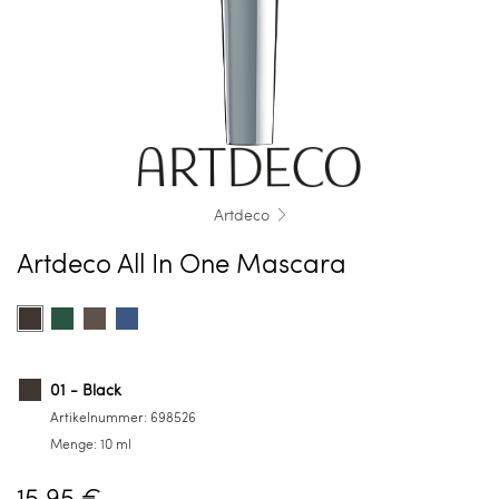
Artdeco
Artdeco All In One Mascara
Farbe
Product
Product
Product
Product
auswählen
options
options
options
options
for
for
for
for
01
12
03
05
01 - Black
-
-
-
-
Artikelnummer:
698526
Black
Jade
Brown
Blue
Menge:
10 ml
15,95 €