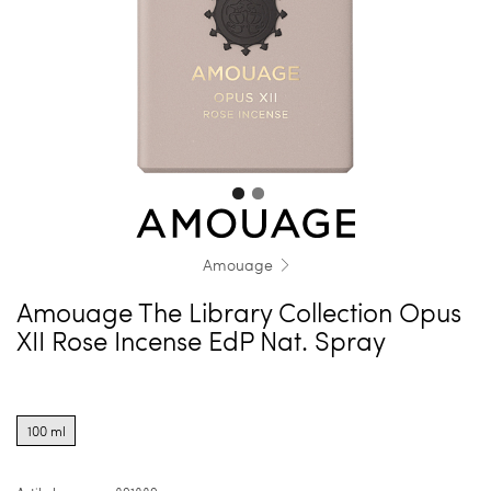
Amouage
Amouage The Library Collection Opus
XII Rose Incense EdP Nat. Spray
Product
options
100 ml
for
100
ml