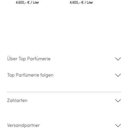
4.600,- €
/ Liter
4.600,- €
/ Liter
Über Top Parfümerie
Über uns
Storefinder
Top Parfümerie folgen
Kontakt
Hilfe & FAQ
AGB
Zahlung & Versand
Zahlarten
Widerrufsrecht & Rückgabebedingungen
Datenschutz
Impressum
Barrierefreiheitserklärung
Versandpartner