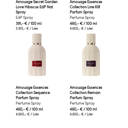
Amouage Secret Garden
Amouage Essences
Love Hibiscus EdP Nat.
Collection Line 618
Spray
Parfum Spray
EdP Spray
Perfume Spray
391,- €
/ 100 ml
460,- €
/ 100 ml
3.910,- €
/ Liter
4.600,- €
/ Liter
Amouage Essences
Amouage Essences
Collection Sequence
Collection Remain
Parfum Spray
Parfum Spray
Perfume Spray
Perfume Spray
460,- €
/ 100 ml
460,- €
/ 100 ml
4.600,- €
/ Liter
4.600,- €
/ Liter