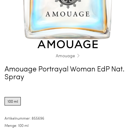
Amouage
Amouage Portrayal Woman EdP Nat.
Spray
Product
options
100 ml
for
100
ml
Artikelnummer:
855696
Menge:
100 ml