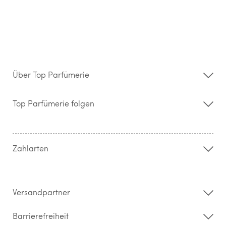
Über Top Parfümerie
Über uns
Storefinder
Top Parfümerie folgen
Kontakt
Hilfe & FAQ
AGB
Zahlung & Versand
Zahlarten
Widerrufsrecht & Rückgabebedingungen
Datenschutz
Impressum
Barrierefreiheitserklärung
Versandpartner
Barrierefreiheit