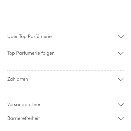
Über Top Parfümerie
Über uns
Storefinder
Top Parfümerie folgen
Kontakt
Hilfe & FAQ
AGB
Zahlung & Versand
Zahlarten
Widerrufsrecht & Rückgabebedingungen
Datenschutz
Impressum
Barrierefreiheitserklärung
Versandpartner
Barrierefreiheit