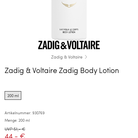
Zadig & Voltaire
Zadig & Voltaire Zadig Body Lotion
Product
options
200 ml
for
200
ml
Artikelnummer:
930769
Menge:
200 ml
UVP 51,- €
44,- €