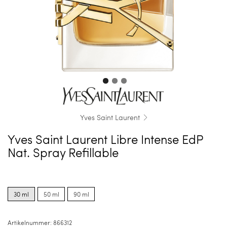
Yves Saint Laurent
Yves Saint Laurent Libre Intense EdP
Nat. Spray Refillable
Product
Product
Product
options
options
options
30 ml
50 ml
90 ml
for
for
for
30
50
90
ml
ml
ml
Artikelnummer:
866312