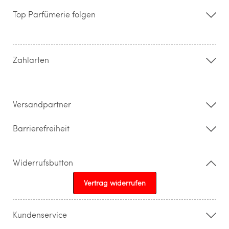
Storefinder
Top Parfümerie folgen
Kontakt
Hilfe & FAQ
AGB
Zahlung & Versand
Zahlarten
Widerrufsrecht & Rückgabebedingungen
Datenschutz
Impressum
Barrierefreiheitserklärung
Versandpartner
Barrierefreiheit
Widerrufsbutton
Vertrag widerrufen
Kundenservice
015205841603