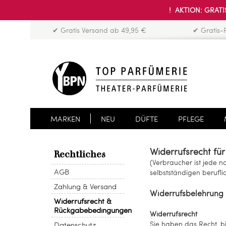
! AKTION: GRATIS
✔ Gratis Versand ab 49,95 €
✔ Gratis-
MARKEN
NEU
DÜFTE
PFLEGE
Widerrufsrecht fü
Rechtliches
(Verbraucher ist jede n
AGB
selbstständigen berufl
Zahlung & Versand
Widerrufsbelehrung
Widerrufsrecht &
Rückgabebedingungen
Widerrufsrecht
Datenschutz
Sie haben das Recht, 