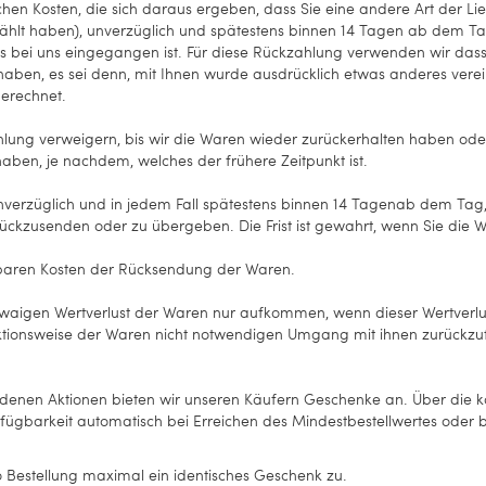
hen Kosten, die sich daraus ergeben, dass Sie eine andere Art der Li
hlt haben), unverzüglich und spätestens binnen 14
Tagen
ab dem Tag
gs bei uns eingegangen ist. Für diese Rückzahlung verwenden wir dass
 haben, es sei denn, mit Ihnen wurde ausdrücklich etwas anderes vere
erechnet.
lung verweigern, bis wir die Waren wieder zurückerhalten haben oder
ben, je nachdem, welches der frühere Zeitpunkt ist.
verzüglich und in jedem Fall spätestens binnen 14
Tagen
ab dem Tag, 
ückzusenden oder zu übergeben. Die Frist ist gewahrt, wenn Sie die W
lbaren Kosten der Rücksendung der Waren.
twaigen Wertverlust der Waren nur aufkommen, wenn dieser Wertverlus
tionsweise der Waren nicht notwendigen Umgang mit ihnen zurückzufü
denen Aktionen bieten wir unseren Käufern Geschenke an. Über die ko
rfügbarkeit automatisch bei Erreichen des Mindestbestellwertes ode
 Bestellung maximal ein identisches Geschenk zu.