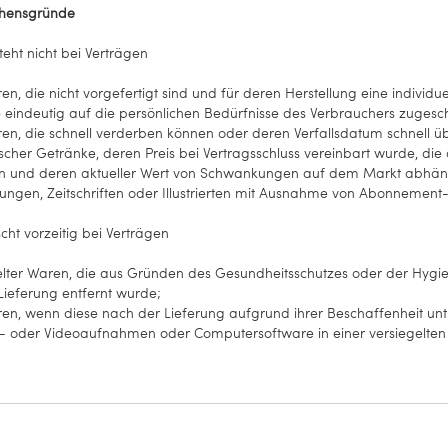
chensgründe
eht nicht bei Verträgen
en, die nicht vorgefertigt sind und für deren Herstellung eine indiv
 eindeutig auf die persönlichen Bedürfnisse des Verbrauchers zugesch
ren, die schnell verderben können oder deren Verfallsdatum schnell üb
ischer Getränke, deren Preis bei Vertragsschluss vereinbart wurde, di
n und deren aktueller Wert von Schwankungen auf dem Markt abhängt,
tungen, Zeitschriften oder Illustrierten mit Ausnahme von Abonnement
cht vorzeitig bei Verträgen
gelter Waren, die aus Gründen des Gesundheitsschutzes oder der Hygie
Lieferung entfernt wurde;
ren, wenn diese nach der Lieferung aufgrund ihrer Beschaffenheit u
n- oder Videoaufnahmen oder Computersoftware in einer versiegelten