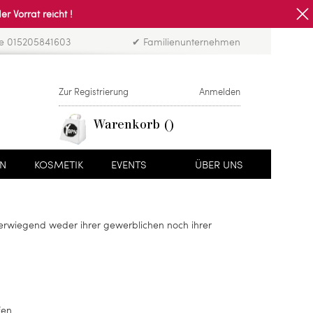
Vorrat reicht !
ne 015205841603
✔ Familienunternehmen
Zur Registrierung
Anmelden
Warenkorb
EN
KOSMETIK
EVENTS
ÜBER UNS
überwiegend weder ihrer gewerblichen noch ihrer
fen.