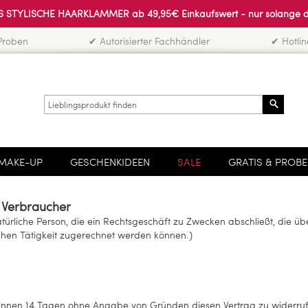
 STYLISCHE HAARKLAMMER ab 49,95€ Einkaufswert - nur solange der 
Proben
✔ Autorisierter Fachhändler
✔ Hotli
Search
MAKE-UP
GESCHENKIDEEN
SALE
GRATIS & PROB
r Verbraucher
atürliche Person, die ein Rechtsgeschäft zu Zwecken abschließt, die 
ichen Tätigkeit zugerechnet werden können.)
binnen 14 Tagen ohne Angabe von Gründen diesen Vertrag zu widerru