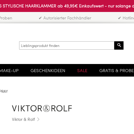
 STYLISCHE HAARKLAMMER ab 49,95€ Einkaufswert - nur solange der 
Proben
✔ Autorisierter Fachhändler
✔ Hotli
Search
MAKE-UP
GESCHENKIDEEN
SALE
GRATIS & PROB
SPRAY
Viktor & Rolf