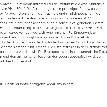
 Niveau Spicebomb Infrared Eau de Parfum ist die wohl sinnlichste
e von Viktor&Rolf. Die Assemblage ist ein prächtiges Feuerwerk von
der-Akkords. Brennend in der Kopfnote und sinnlich pochend in der
e unwiderstehliche Aura, die unmöglich zu ignorieren ist. Mit
che Hitze eines jeden Mannes auf ein neues Level gehoben. Extrem,
Herrenparfum bringt das Verführungsspiel der Düfte von Viktor&Rolf
rrenduft wurde von den weltweit renommierten Parfümeuren Jean
ieu kreiert und sorgt für ein sinnlich-hitziges Dufterlebnis.
o der Schärfe, das in der Kopfnote durch einen Cocktail aus Pfeffer
aphrodisierende Zimt-Essenz. Die Hitze setzt sich in der Herznote fort
s entdeckt werden will. Die Basisnote taucht in eine unendliche Dosis
den und den animalischen Facetten des Leders geschaffen wird. So
nlicher Duft verstärkt.
. Herstellerkontakt: fragen@loreal-group.com