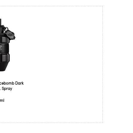
picebomb Dark
. Spray
 ml