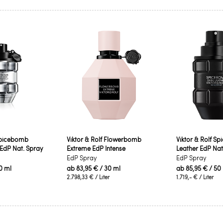
 Spicebomb
Viktor & Rolf Flowerbomb
Viktor & Rolf S
 EdP Nat. Spray
Extreme EdP Intense
Leather EdP Nat
EdP Spray
EdP Spray
0 ml
ab
83,95 €
/ 30 ml
ab
85,95 €
/ 50
2.798,33 €
/ Liter
1.719,- €
/ Liter