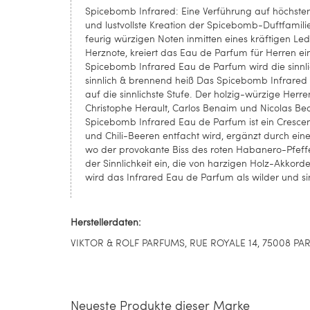
Spicebomb Infrared: Eine Verführung auf höchstem
und lustvollste Kreation der Spicebomb-Duftfamili
feurig würzigen Noten inmitten eines kräftigen Le
Herznote, kreiert das Eau de Parfum für Herren ein
Spicebomb Infrared Eau de Parfum wird die sinnli
sinnlich & brennend heiß Das Spicebomb Infrared 
auf die sinnlichste Stufe. Der holzig-würzige He
Christophe Herault, Carlos Benaim und Nicolas Beaul
Spicebomb Infrared Eau de Parfum ist ein Crescend
und Chili-Beeren entfacht wird, ergänzt durch eine 
wo der provokante Biss des roten Habanero-Pfeffer
der Sinnlichkeit ein, die von harzigen Holz-Akkor
wird das Infrared Eau de Parfum als wilder und sin
Herstellerdaten:
VIKTOR & ROLF PARFUMS, RUE ROYALE 14, 75008 PARIS
Neueste Produkte dieser Marke