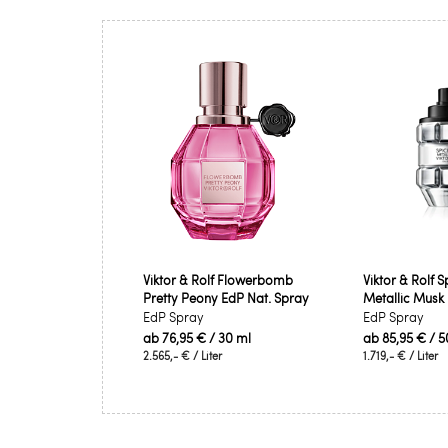
Viktor & Rolf Flowerbomb
Viktor & Rolf
Pretty Peony EdP Nat. Spray
Metallic Musk
EdP Spray
EdP Spray
ab
76,95 €
/ 30 ml
ab
85,95 €
/ 5
2.565,- €
/ Liter
1.719,- €
/ Liter