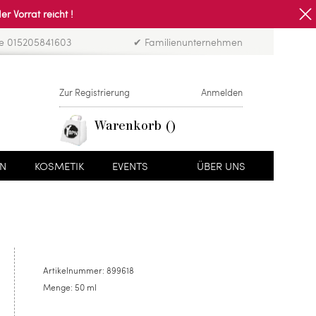
Vorrat reicht !
ne 015205841603
✔ Familienunternehmen
Zur Registrierung
Anmelden
Warenkorb
EN
KOSMETIK
EVENTS
ÜBER UNS
Artikelnummer:
899618
Menge:
50 ml