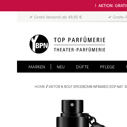
! AKTION: GRATIS
✔ Gratis Versand ab 49,95 €
✔ Gratis-
MARKEN
NEU
DÜFTE
PFLEGE
HOME
VIKTOR & ROLF SPICEBOMB INFRARED EDP NAT. 