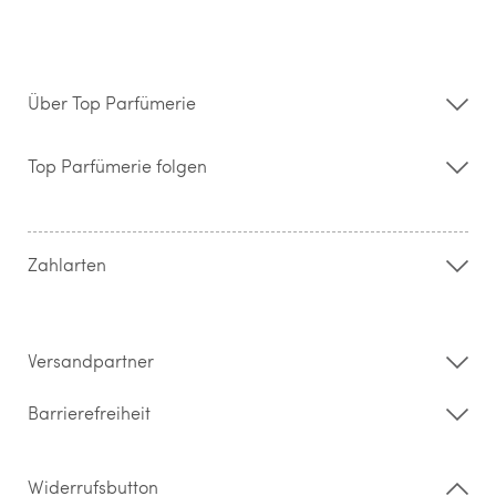
Über Top Parfümerie
Über uns
Storefinder
Top Parfümerie folgen
Kontakt
Hilfe & FAQ
AGB
Zahlung & Versand
Zahlarten
Widerrufsrecht & Rückgabebedingungen
Datenschutz
Impressum
Barrierefreiheitserklärung
Versandpartner
Barrierefreiheit
Widerrufsbutton