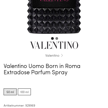
Valentino
Valentino Uomo Born in Roma
Extradose Parfum Spray
Product
Product
options
options
50 ml
100 ml
for
for
50
100
ml
ml
Artikelnummer:
929969