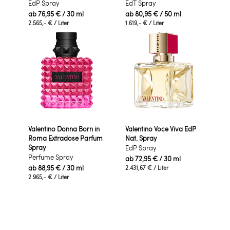
EdP Spray
EdT Spray
ab
76,95 €
/ 30 ml
ab
80,95 €
/ 50 ml
2.565,- €
/ Liter
1.619,- €
/ Liter
Valentino Donna Born in
Valentino Voce Viva EdP
Roma Extradose Parfum
Nat. Spray
Spray
EdP Spray
Perfume Spray
ab
72,95 €
/ 30 ml
ab
88,95 €
/ 30 ml
2.431,67 €
/ Liter
2.965,- €
/ Liter