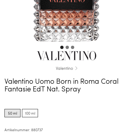
Valentino
Valentino Uomo Born in Roma Coral
Fantasie EdT Nat. Spray
Product
Product
options
options
50 ml
100 ml
for
for
50
100
ml
ml
Artikelnummer:
880737