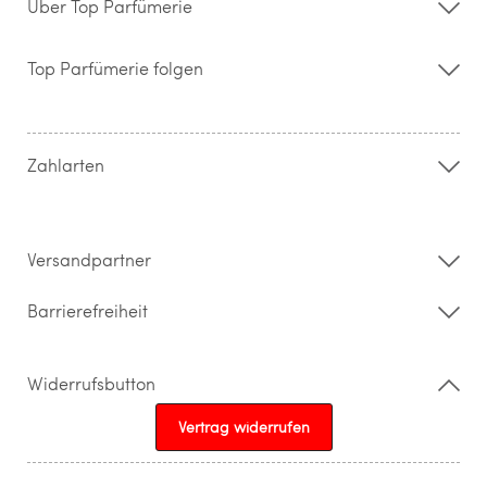
Über Top Parfümerie
Über uns
Storefinder
Top Parfümerie folgen
Kontakt
Hilfe & FAQ
AGB
Zahlung & Versand
Zahlarten
Widerrufsrecht & Rückgabebedingungen
Datenschutz
Impressum
Barrierefreiheitserklärung
Versandpartner
Barrierefreiheit
Widerrufsbutton
Vertrag widerrufen