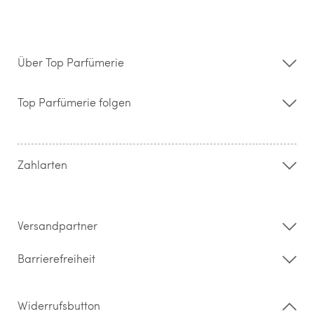
Über Top Parfümerie
Über uns
Storefinder
Top Parfümerie folgen
Kontakt
Hilfe & FAQ
AGB
Zahlung & Versand
Zahlarten
Widerrufsrecht & Rückgabebedingungen
Datenschutz
Impressum
Barrierefreiheitserklärung
Versandpartner
Barrierefreiheit
Widerrufsbutton