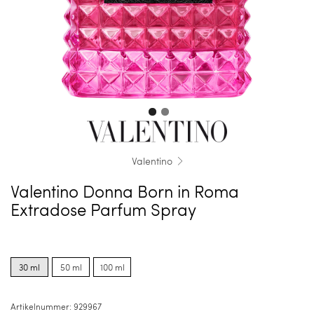
Valentino
Valentino Donna Born in Roma
Extradose Parfum Spray
Product
Product
Product
options
options
options
30 ml
50 ml
100 ml
for
for
for
30
50
100
ml
ml
ml
Artikelnummer:
929967