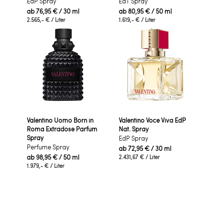
EdP Spray
EdT Spray
ab
76,95 €
/ 30 ml
ab
80,95 €
/ 50 ml
2.565,- €
/ Liter
1.619,- €
/ Liter
Valentino Uomo Born in
Valentino Voce Viva EdP
Roma Extradose Parfum
Nat. Spray
Spray
EdP Spray
Perfume Spray
ab
72,95 €
/ 30 ml
ab
98,95 €
/ 50 ml
2.431,67 €
/ Liter
1.979,- €
/ Liter