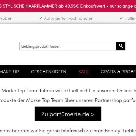
 STYLISCHE HAARKLAMMER ab 49,95€ Einkaufswert - nur solange der 
Proben
✔ Autorisierter Fachhändler
✔ Hotli
Search
MAKE-UP
GESCHENKIDEEN
SALE
GRATIS & PROB
 Marke Top Team führen wir aktuell nicht in unserem Onlines
produkte der Marke Top Team über unseren Partnershop parfue
Zu parfümerie.de >
rnativ beraten wir Sie gerne
telefonisch
zu Ihren Beauty-Liebli