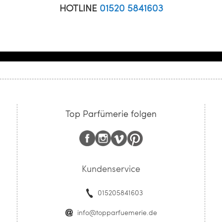
HOTLINE
01520 5841603
Top Parfümerie folgen
Kundenservice
015205841603
info@topparfuemerie.de