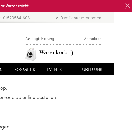
Vorrat reicht !
ne 015205841603
✔ Familienunternehmen
Zur Registrierung
Anmelden
Warenkorb
EN
KOSMETIK
EVENTS
ÜBER UNS
hop.
merie.de online bestellen.
ngen.