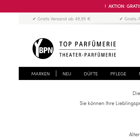
! AKTION: GRATIS
✔ Gratis Versand ab 49,95 €
✔ Gratis-
MARKEN
NEU
DÜFTE
PFLEGE
Die
Sie können Ihre Lieblings
Alte