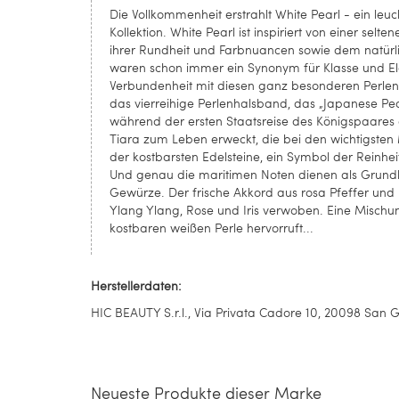
Die Vollkommenheit erstrahlt White Pearl - ein le
Kollektion. White Pearl ist inspiriert von einer s
ihrer Rundheit und Farbnuancen sowie dem natürlic
waren schon immer ein Synonym für Klasse und Ele
Verbundenheit mit diesen ganz besonderen Perlen s
das vierreihige Perlenhalsband, das „Japanese Pea
während der ersten Staatsreise des Königspaares ei
Tiara zum Leben erweckt, die bei den wichtigsten
der kostbarsten Edelsteine, ein Symbol der Reinhei
Und genau die maritimen Noten dienen als Grundl
Gewürze. Der frische Akkord aus rosa Pfeffer un
Ylang Ylang, Rose und Iris verwoben. Eine Mischung,
kostbaren weißen Perle hervorruft...
Herstellerdaten:
HIC BEAUTY S.r.l., Via Privata Cadore 10, 20098 San Gi
Neueste Produkte dieser Marke