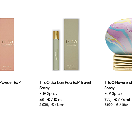
Powder EdP
THoO Bonbon Pop EdP Travel
THoO Neverendi
Spray
Spray
EdP Spray
EdP Spray
56,- €
/ 10 ml
222,- €
/ 75 ml
5.600,- €
/ Liter
2.960,- €
/ Liter