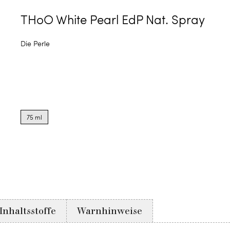
THoO White Pearl EdP Nat. Spray
Die Perle
Product
options
75 ml
for
75
ml
Inhaltsstoffe
Warnhinweise