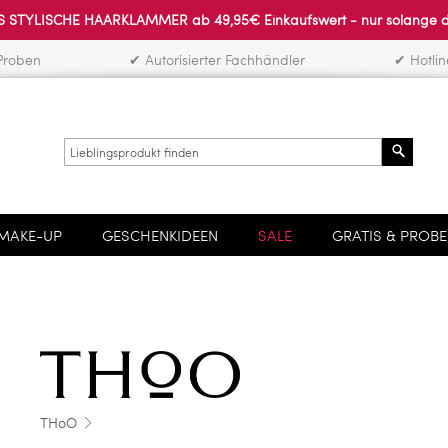
 STYLISCHE HAARKLAMMER ab 49,95€ Einkaufswert - nur solange der 
Proben
✔ Autorisierter Fachhändler
✔ Hotli
Search
MAKE-UP
GESCHENKIDEEN
SALE
GRATIS & PROB
THoO