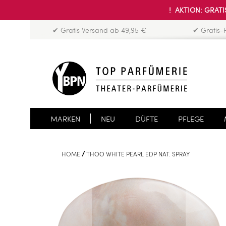
! AKTION: GRATIS
✔ Gratis Versand ab 49,95 €
✔ Gratis-
MARKEN
NEU
DÜFTE
PFLEGE
HOME
THOO WHITE PEARL EDP NAT. SPRAY