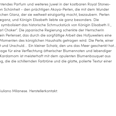
uchtendes Parfum und weiteres Juwel in der kostbaren Royal Stones-
eltenen Schönheit - den prächtigen Akoya-Perlen, die mit dem Wunder
hen Glanz, der sie weltweit einzigartig macht, bezaubern. Perlen
ganz, und Königin Elisabeth liebte sie ganz besonders. Die
ymbolisiert das historische Schmuckstück von Königin Elisabeth II.,
rl Choker“. Die japanische Regierung schenkte der Herrscherin
n Perlenset, das durch die sorgfältige Arbeit des Hofjuweliers eine
 Momenten des königlichen Haushalts getragen wird. Die Perle, einer
t und Unschuld... Ein kleiner Schatz, den uns das Meer geschenkt hat..
age für eine Verflechtung ätherischer Blumennoten und lebendiger
d Kardamom ist meisterhaft mit dem opulenten Blumenbouquet aus
 die die schillernden Farbtöne und die glatte, polierte Textur einer
uliano Milanese. Herstellerkontakt: