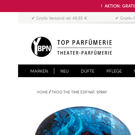
! AKTION: GRATIS
✔ Gratis Versand ab 49,95 €
✔ Gratis-
MARKEN
NEU
DÜFTE
PFLEGE
HOME
THOO THE TIME EDP NAT. SPRAY