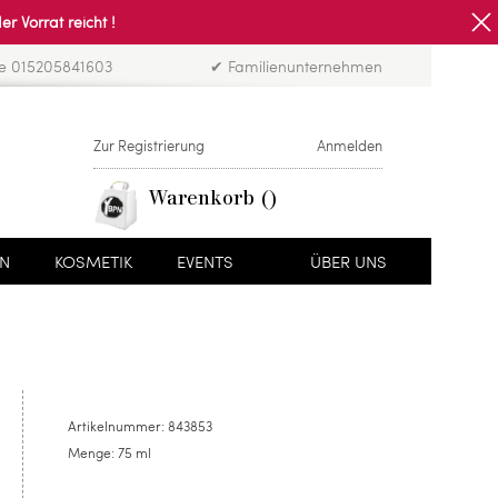
Vorrat reicht !
ne 015205841603
✔ Familienunternehmen
Zur Registrierung
Anmelden
Warenkorb
EN
KOSMETIK
EVENTS
ÜBER UNS
Artikelnummer:
843853
Menge:
75 ml