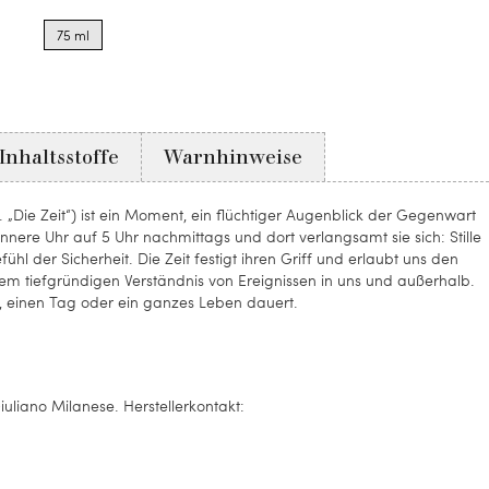
options
75 ml
for
75
ml
Inhaltsstoffe
Warnhinweise
Die Zeit“) ist ein Moment, ein flüchtiger Augenblick der Gegenwart
innere Uhr auf 5 Uhr nachmittags und dort verlangsamt sie sich: Stille
fühl der Sicherheit. Die Zeit festigt ihren Griff und erlaubt uns den
nem tiefgründigen Verständnis von Ereignissen in uns und außerhalb.
ck, einen Tag oder ein ganzes Leben dauert.
uliano Milanese. Herstellerkontakt: