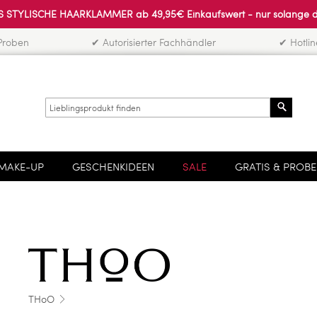
 STYLISCHE HAARKLAMMER ab 49,95€ Einkaufswert - nur solange der 
Proben
✔ Autorisierter Fachhändler
✔ Hotli
Search
MAKE-UP
GESCHENKIDEEN
SALE
GRATIS & PROB
THoO