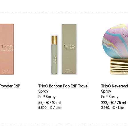
Powder EdP
THoO Bonbon Pop EdP Travel
THoO Neverendi
Spray
Spray
EdP Spray
EdP Spray
56,- €
/ 10 ml
222,- €
/ 75 ml
5.600,- €
/ Liter
2.960,- €
/ Liter