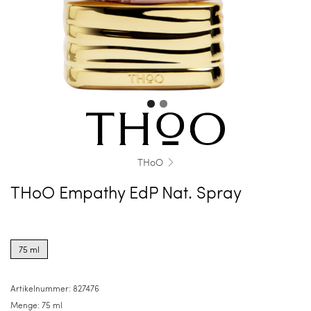
THoO
THoO Empathy EdP Nat. Spray
Product
options
75 ml
for
75
ml
Artikelnummer:
827476
Menge:
75 ml