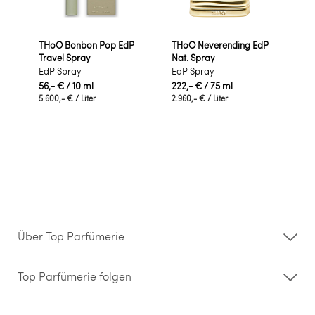
THoO Bonbon Pop EdP
THoO Neverending EdP
Travel Spray
Nat. Spray
EdP Spray
EdP Spray
56,- €
/ 10 ml
222,- €
/ 75 ml
5.600,- €
/ Liter
2.960,- €
/ Liter
Über Top Parfümerie
Über uns
Storefinder
Top Parfümerie folgen
Kontakt
Hilfe & FAQ
AGB